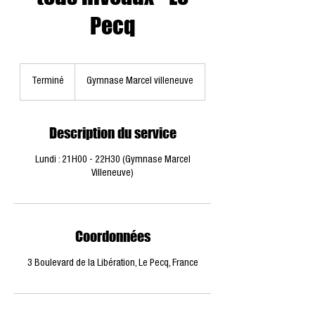
Pecq
Terminé
T
Gymnase Marcel villeneuve
e
r
m
Description du service
i
n
Lundi : 21H00 - 22H30 (Gymnase Marcel
é
Villeneuve)
Coordonnées
3 Boulevard de la Libération, Le Pecq, France